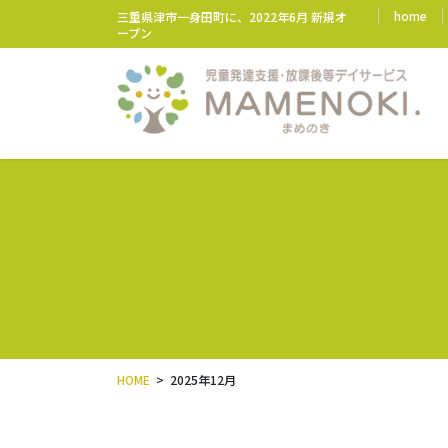
コ
ナ
home
三重県津市一身田町に、2022年6月 新規オ
ン
ビ
ープン
テ
ゲ
ン
ー
ツ
シ
に
ョ
移
ン
動
に
移
動
HOME
2025年12月