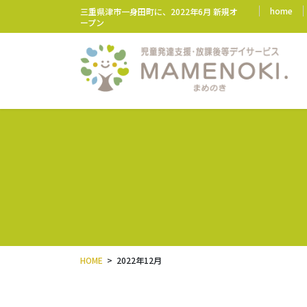
コ
ナ
home
三重県津市一身田町に、2022年6月 新規オ
ン
ビ
ープン
テ
ゲ
ン
ー
ツ
シ
に
ョ
移
ン
動
に
移
動
HOME
2022年12月