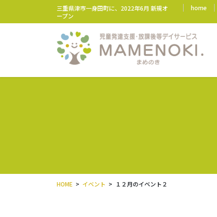
コ
ナ
home
三重県津市一身田町に、2022年6月 新規オ
ン
ビ
ープン
テ
ゲ
ン
ー
ツ
シ
に
ョ
移
ン
動
に
移
動
HOME
イベント
１２月のイベント２