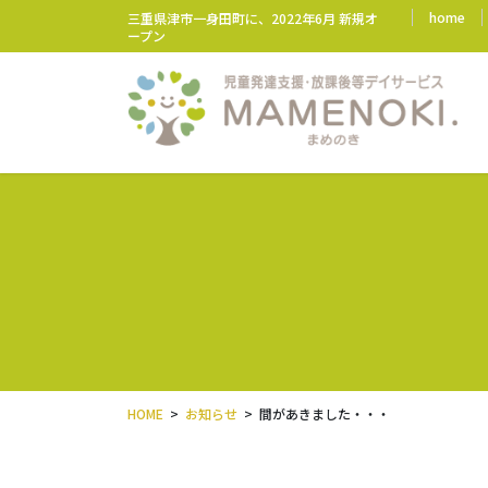
コ
ナ
home
三重県津市一身田町に、2022年6月 新規オ
ン
ビ
ープン
テ
ゲ
ン
ー
ツ
シ
に
ョ
移
ン
動
に
移
動
HOME
お知らせ
間があきました・・・